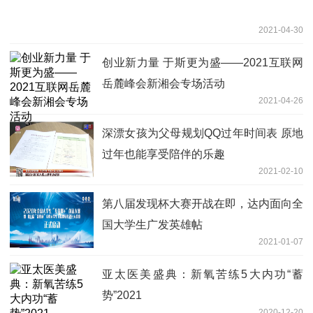
2021-04-30
创业新力量 于斯更为盛——2021互联网
岳麓峰会新湘会专场活动
2021-04-26
深漂女孩为父母规划QQ过年时间表 原地
过年也能享受陪伴的乐趣
2021-02-10
第八届发现杯大赛开战在即，达内面向全
国大学生广发英雄帖
2021-01-07
亚太医美盛典：新氧苦练5大内功“蓄
势”2021
2020-12-20