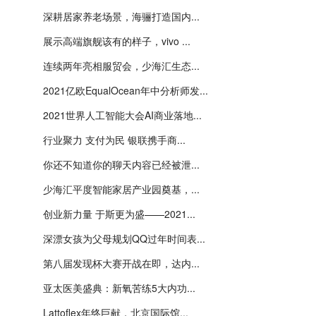
深耕居家养老场景，海骊打造国内...
展示高端旗舰该有的样子，vivo ...
连续两年亮相服贸会，少海汇生态...
2021亿欧EqualOcean年中分析师发...
2021世界人工智能大会AI商业落地...
行业聚力 支付为民 银联携手商...
你还不知道你的聊天内容已经被泄...
少海汇平度智能家居产业园奠基，...
创业新力量 于斯更为盛——2021...
深漂女孩为父母规划QQ过年时间表...
第八届发现杯大赛开战在即，达内...
亚太医美盛典：新氧苦练5大内功...
Lattoflex年终巨献，北京国际馆...