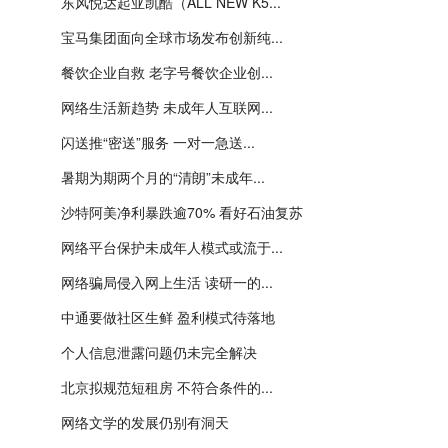
东风悦达起亚凯酷（ALL NEW K5...
宝马集团面向全球市场发布创新纯...
餐饮企业自救 老字号餐饮企业创...
网络生活新趋势 未成年人互联网...
闪送推“密送”服务 一对一急送...
暑期为期两个月的“清朗”未成年...
沙特阿美净利暴跌逾70% 看好石油复苏
网络平台保护未成年人模式或流于...
网络骗局侵入网上生活 读研一的...
中通要做社区生鲜 盈利模式待落地
个人信息泄露问题仍未完全解决
北京拟规范短租房 不符合条件的...
网络文学的发展仍别有洞天