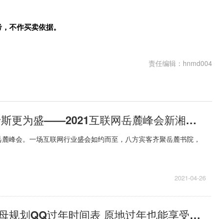
考，不作买卖依据。
责任编辑：hnmd004
创业新力量 于斯更为盛——2021互联网岳麓峰会新湘会专场活动
岳麓峰会。一场互联网行业盛会如约而至，八方宾客齐聚岳麓书院，
2021-04-26
深漂女孩为父母规划QQ过年时间表 原地过年也能享受陪伴的乐趣