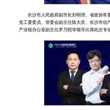
长沙市人民
政府
副
市长
刘明理、省政协
常
党工委
委员
、管委会副
主任
陈大庆、长沙市信
产业链办公室副
主任
罗乃熙等领导出席此次专