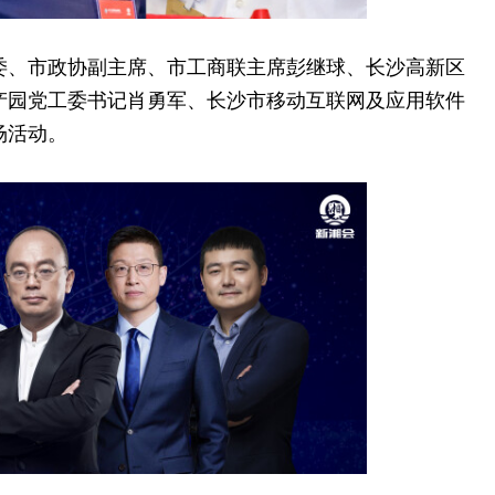
委
、市政协副
主席
、市工商联
主席
彭继球、长沙高新区
产园党工委
书记
肖勇军、长沙市移动互联网及应用软件
场活动。